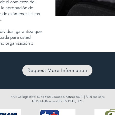
de el comienzo del
a la aprobación de
n de exámenes físicos
.
Driver S
dividual garantiza que
izada para usted.
mo organización o
Request More Information
4701 College Blvd. Suite #104 Leawood, Kansas 66211 |
(913) 568-5873
All Rights Reserved for BV DLTS, LLC.