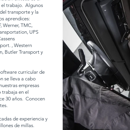
 el trabajo. Algunos
el transporte y la
os aprendices:
, Werner, TMC,
ransportation, UPS
Cassens
sport. , Western
, Butler Transport y
Software curricular de
n se lleva a cabo
 nuestras empresas
 trabaja en el
hace 30 años. Conocen
tes.
cadas de experiencia y
lones de millas.